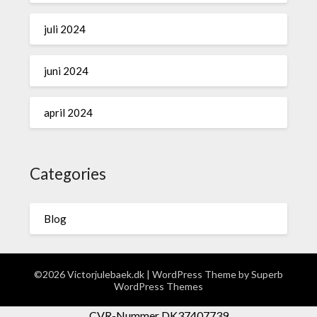
juli 2024
juni 2024
april 2024
Categories
Blog
©2026 Victorjulebaek.dk
| WordPress Theme by
Superb
WordPress Themes
CVR-Nummer DK37407739