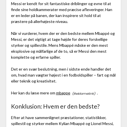
Messi er kendt for sit fantastiske driblinger og evne til at
finde sine holdkammerater med præcise afleveringer. Han
er en leder på banen, der kan inspirere sit hold til at
præstere på allerhøjeste niveau.
Når vi vurderer, hvem der er den bedste mellem Mbappé og
Messi, er det vigtigt at tage højde for deres forskellige
styrker og spillestile. Mens Mbappé måske er den mest
eksplosive og målfarlige af de to, så er Messi den mest
komplette og erfarne spiller.
Det er en svær beslutning, men i sidste ende handler det
om, hvad man vægter højest i en fodboldspiller – fart og mål
eller teknik og kreativitet.
Her kan du læse mere om
mbappe
.
Konklusion: Hvem er den bedste?
Efter at have sammenlignet præstationer, statistikker,
spillestil og styrker mellem Kylian Mbappé og Lionel Messi,