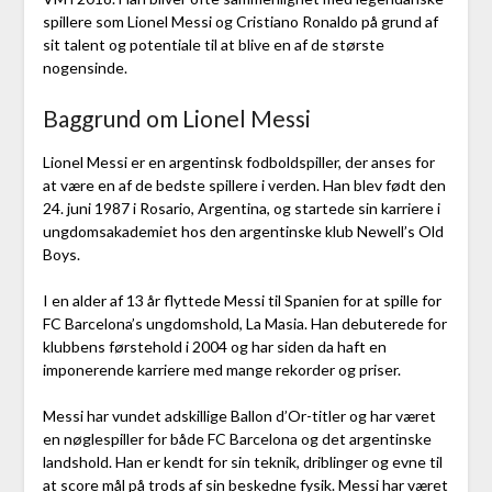
spillere som Lionel Messi og Cristiano Ronaldo på grund af
sit talent og potentiale til at blive en af de største
nogensinde.
Baggrund om Lionel Messi
Lionel Messi er en argentinsk fodboldspiller, der anses for
at være en af de bedste spillere i verden. Han blev født den
24. juni 1987 i Rosario, Argentina, og startede sin karriere i
ungdomsakademiet hos den argentinske klub Newell’s Old
Boys.
I en alder af 13 år flyttede Messi til Spanien for at spille for
FC Barcelona’s ungdomshold, La Masia. Han debuterede for
klubbens førstehold i 2004 og har siden da haft en
imponerende karriere med mange rekorder og priser.
Messi har vundet adskillige Ballon d’Or-titler og har været
en nøglespiller for både FC Barcelona og det argentinske
landshold. Han er kendt for sin teknik, driblinger og evne til
at score mål på trods af sin beskedne fysik. Messi har været