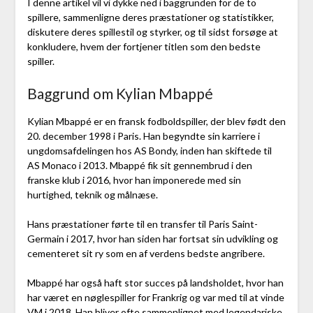
I denne artikel vil vi dykke ned i baggrunden for de to
spillere, sammenligne deres præstationer og statistikker,
diskutere deres spillestil og styrker, og til sidst forsøge at
konkludere, hvem der fortjener titlen som den bedste
spiller.
Baggrund om Kylian Mbappé
Kylian Mbappé er en fransk fodboldspiller, der blev født den
20. december 1998 i Paris. Han begyndte sin karriere i
ungdomsafdelingen hos AS Bondy, inden han skiftede til
AS Monaco i 2013. Mbappé fik sit gennembrud i den
franske klub i 2016, hvor han imponerede med sin
hurtighed, teknik og målnæse.
Hans præstationer førte til en transfer til Paris Saint-
Germain i 2017, hvor han siden har fortsat sin udvikling og
cementeret sit ry som en af verdens bedste angribere.
Mbappé har også haft stor succes på landsholdet, hvor han
har været en nøglespiller for Frankrig og var med til at vinde
VM i 2018. Han bliver ofte sammenlignet med legendariske