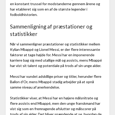
en konstant trussel for modstanderne gennem årene og
har etableret sig som en af de største legender i
fodboldhistorien.
Sammenligning af præstationer og
statistikker
Når vi sammenligner præstationer og statistikker mellem
Kylian Mbappé og Lionel Messi, er der flere interessante
faktorer at tage højde for. Messi har en imponerende
karriere bag sig med utallige mål og assists, mens Mbappé
har vist sit talent og potentiale på trods af sin unge alder.
Messi har vundet adskillige priser og titler, herunder flere
Ballon d’Or, mens Mbappé stadig arbejder på at opnå
samme niveau af anerkendelse.
Statistikker viser, at Messi har en højere målsnitrate og
flere assists end Mbappé, men den unge franskmand har
vist sig som en fremragende afslutter og målscorer på
trods af sin alder. Det bliver spændende at se, hvordan de